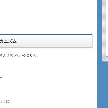
カニズム
体より太っているとして、
？
ように、