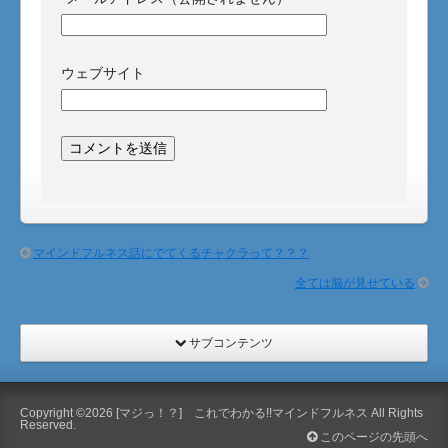
ウェブサイト
マインドフルネス話にでてくるチャクラって？？？
全ては脳が見せている
サブコンテンツ
Copyright ©2026
[マジっ！？] これでわかる!!マインドフルネス
All Rights
Reserved.
このページの先頭へ