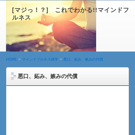
[マジっ！？] これでわかる!!マインドフ
ルネス
HOME
マインドフルネス雑学
悪口、妬み、嫉みの代償
悪口、妬み、嫉みの代償