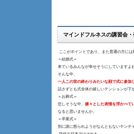
マインドフルネスの講習会・
ここがポイントであり、また普通の方には難解
＝結婚式＝
来ているみんなが幸せそうにしていますよ
そんな中、
一人この世の終わりみたいな顔で式に参加
話さずとも式全体の嬉しいテンションが下
＝お葬式＝
悲しそうな中、
嬉々とした表情を浮かべて
なると思いませんか。
＝卒業式＝
別に誰に怒られようがなんともないヤンチ
現代の日本ではそれを